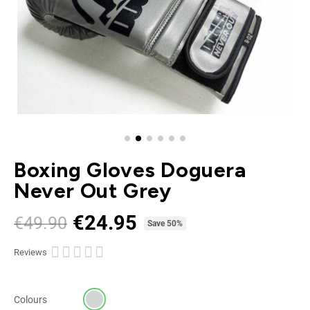
Boxing Gloves Doguera
Never Out Grey
€24.95
€49.90
Tax included
Save 50%





Reviews
Colours