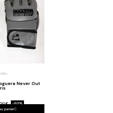
UEIL
oguera Never Out
ris
00 €
-50%
au panier