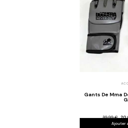
ACC
Gants De Mma D
G
39,99 €
20,
Ajouter 