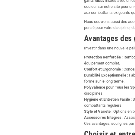
gants MMA
mixtes avec un de
couleur sur notre site pour un 
aux combattants exigeants qui
Nous couvrons aussi des acce
pensé pour votre discipline, d
Avantages des 
Investir dans une nouvelle
pai
Protection Renforcée
: Rembou
équipement complet.
Confort et Ergonomie
: Concep
Durabilité Exceptionnelle
: Fab
forme sur le long terme.
Polyvalence pour Tous les Sp
disciplines.
Hygiène et Entretien Facile
: S
combattants réguliers.
Style et Variété
: Options en b
Accessoires Intégrés
: Associ
Ces avantages, soulignés pa
Choisir et ent