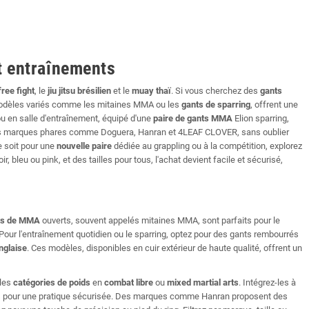
t entraînements
free fight
, le
jiu jitsu brésilien
et le
muay thaï
. Si vous cherchez des
gants
modèles variés comme les mitaines MMA ou les
gants de sparring
, offrent une
ou en salle d'entraînement, équipé d'une
paire de
gants MMA
Elion sparring,
t des marques phares comme Doguera, Hanran et 4LEAF CLOVER, sans oublier
 soit pour une
nouvelle paire
dédiée au grappling ou à la compétition, explorez
r, bleu ou pink, et des tailles pour tous, l'achat devient facile et sécurisé,
ts de MMA
ouverts, souvent appelés mitaines MMA, sont parfaits pour le
 Pour l'entraînement quotidien ou le sparring, optez pour des gants rembourrés
nglaise
. Ces modèles, disponibles en cuir extérieur de haute qualité, offrent un
 les
catégories de poids
en
combat libre
ou
mixed martial arts
. Intégrez-les à
ias pour une pratique sécurisée. Des marques comme Hanran proposent des