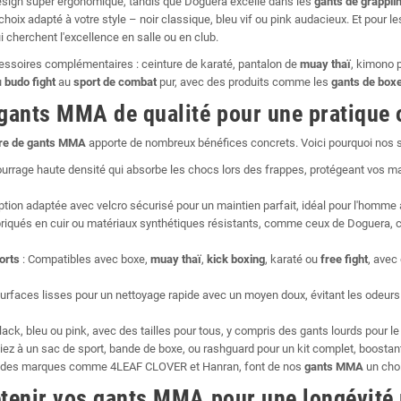
sign super ergonomique, tandis que Doguera excelle dans les
gants de grappli
choix adapté à votre style – noir classique, bleu vif ou pink audacieux. Et pour l
 cherchent l'excellence en salle ou en club.
ssoires complémentaires : ceinture de karaté, pantalon de
muay thaï
, kimono 
u
budo fight
au
sport de combat
pur, avec des produits comme les
gants de box
gants MMA de qualité pour une pratique 
re de
gants MMA
apporte de nombreux bénéfices concrets. Voici pourquoi nos sé
rrage haute densité qui absorbe les chocs lors des frappes, protégeant vos ma
tion adaptée avec velcro sécurisé pour un maintien parfait, idéal pour l'homme
riqués en cuir ou matériaux synthétiques résistants, comme ceux de Doguera, ces
orts
: Compatibles avec boxe,
muay thaï
,
kick boxing
, karaté ou
free fight
, ave
urfaces lisses pour un nettoyage rapide avec un moyen doux, évitant les odeurs
lack, bleu ou pink, avec des tailles pour tous, y compris des gants lourds pour le
ez à un sac de sport, bande de boxe, ou rashguard pour un kit complet, boostant 
r des marques comme 4LEAF CLOVER et Hanran, font de nos
gants MMA
un choi
retenir vos gants MMA pour une longévité