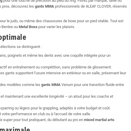
ng
pour une touche de précision au pied du ring. Filtrez par marque, taille ou
es pros, découvrez les
gants MMA
professionnels de 4LEAF CLOVER, réservés
pour le judo, ou même des chaussures de boxe pour un pied stable. Tout est
e
Benlee ou
Metal Boxe
pour varier les plaisirs.
optimale
lections se distinguent :
ins, poignets et même les dents avec une coquille intégrée pour un
 actif en entraînement ou compétition, sans problème de glissement.
 gants supportent l'usure intensive en extérieur ou en salle, préservant leur
c des modèles comme les
gants MMA
Venum pour une transition fluide entre
 et maintenant une excellente longévité – un atout pour les coachs et
 sparring ou légers pour le grappling, adaptés à votre budget et coût.
votre performance en club ou à l'accueil de votre salle.
x super pour tout pratiquant, du débutant au pro en
mixed martial arts
.
 maximale