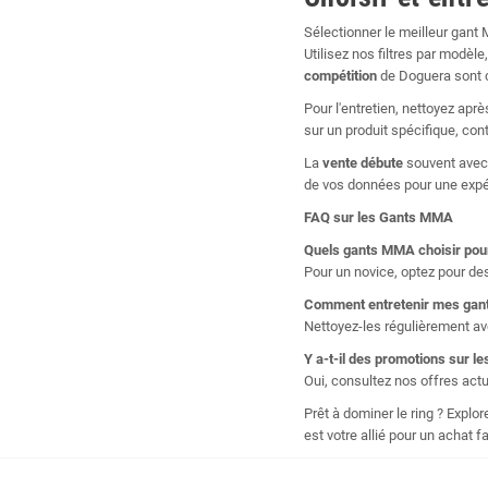
Sélectionner le meilleur gant 
Utilisez nos filtres par modè
compétition
de Doguera sont c
Pour l'entretien, nettoyez apr
sur un produit spécifique, con
La
vente débute
souvent avec 
de vos données pour une expér
FAQ sur les
Gants MMA
Quels
gants MMA
choisir pou
Pour un novice, optez pour d
Comment entretenir mes
gan
Nettoyez-les régulièrement ave
Y a-t-il des promotions sur l
Oui, consultez nos offres act
Prêt à dominer le ring ? Expl
est votre allié pour un achat f