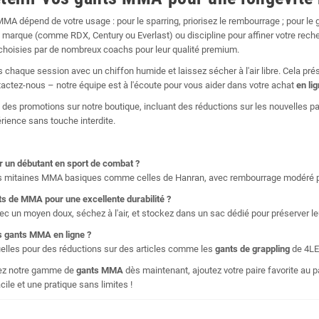
MMA dépend de votre usage : pour le sparring, priorisez le rembourrage ; pour le 
le, marque (comme RDX, Century ou Everlast) ou discipline pour affiner votre re
hoisies par de nombreux coachs pour leur qualité premium.
ès chaque session avec un chiffon humide et laissez sécher à l'air libre. Cela pré
tactez-nous – notre équipe est à l'écoute pour vous aider dans votre achat
en li
des promotions sur notre boutique, incluant des réductions sur les nouvelles pai
ience sans touche interdite.
r un débutant en
sport de combat
?
es mitaines MMA basiques comme celles de Hanran, avec rembourrage modéré p
ts de MMA
pour une excellente durabilité ?
c un moyen doux, séchez à l'air, et stockez dans un sac dédié pour préserver leur
es
gants MMA
en ligne
?
uelles pour des réductions sur des articles comme les
gants de grappling
de 4LEA
orez notre gamme de
gants MMA
dès maintenant, ajoutez votre paire favorite au p
acile et une pratique sans limites !