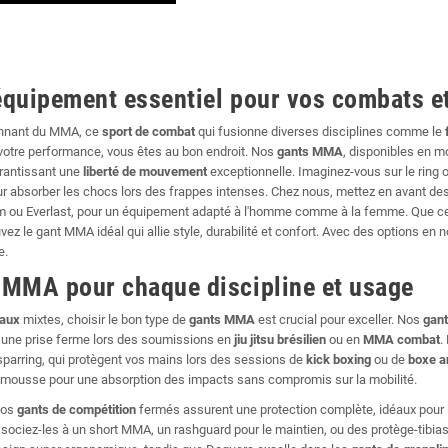
équipement essentiel pour vos combats e
onnant du MMA, ce
sport de combat
qui fusionne diverses disciplines comme le
 votre performance, vous êtes au bon endroit. Nos
gants MMA
, disponibles en 
arantissant une
liberté de mouvement
exceptionnelle. Imaginez-vous sur le ring 
pour absorber les chocs lors des frappes intenses. Chez nous, mettez en avan
ou Everlast, pour un équipement adapté à l'homme comme à la femme. Que ce
vez le gant MMA idéal qui allie style, durabilité et confort. Avec des options en noi
e.
 MMA pour chaque discipline et usage
iaux
mixtes, choisir le bon type de
gants MMA
est crucial pour exceller. Nos
gan
nt une prise ferme lors des soumissions en
jiu jitsu brésilien
ou en
MMA combat
.
parring, qui protègent vos mains lors des sessions de
kick boxing
ou de
boxe a
ousse pour une absorption des impacts sans compromis sur la mobilité.
nos
gants de compétition
fermés assurent une protection complète, idéaux pour
ssociez-les à un short MMA, un rashguard pour le maintien, ou des protège-tib