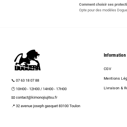
Comment choisir ses protecti
Opte pour des modèles Doguera
Information
CGV
Mentions Lé
📞 07 63 18 07 88
Livraison & R
🕐 10H00 - 12H00 / 14H00 - 17H00
📧 contact@kimonojiujitsu.fr
📍 32 avenue joseph gasquet 83100 Toulon