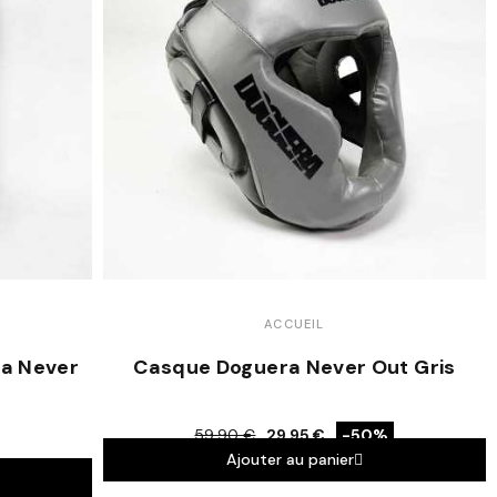
ACCUEIL
ra Never
Casque Doguera Never Out Gris
59,90 €
29,95 €
-50%
Ajouter au panier