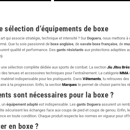
e sélection d’équipements de boxe
 art qui associe stratégie, technique et intensité ? Sur
Doguera
, nous mettons à 
irmé. Que tu sois passionné de
boxe anglaise
, de
savate boxe française
, de
mua
urent qualité et performance. Des
gants résistants
aux protections adaptées au
ng.
à une sélection complète dédiée aux sports de combat. La section
Jiu Jitsu Brés
des tenues et accessoires techniques pour l’entraînement. La catégorie
MMA
 matériel indispensable pour les pratiquants. Dans
Vêtements
, tu retrouves des
aire à ta progression. Enfin, la section
Marques
te permet de choisir parmi les 
nts sont nécessaires pour la boxe ?
, un
équipement adapté
est indispensable. Les
gants Doguera
assurent un rembo
tête sécurisent les échanges face aux coups de pied et coups de genou. Enfin, l
nce en toute condition. Chaque produit respecte les normes en vigueur pour offr
er en boxe ?