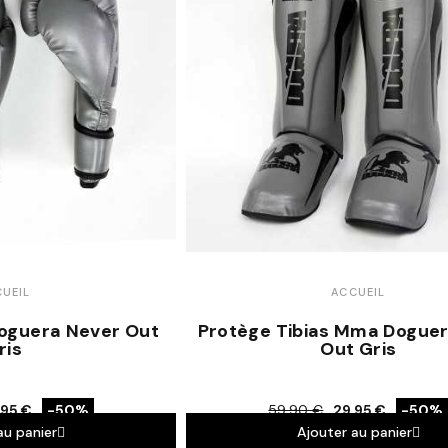
UEIL
ACCUEIL
oguera Never Out
Protège Tibias Mma Dogue
ris
Out Gris
,95 €
-50%
59,90 €
29,95 €
-50%
au panier
Ajouter au panier