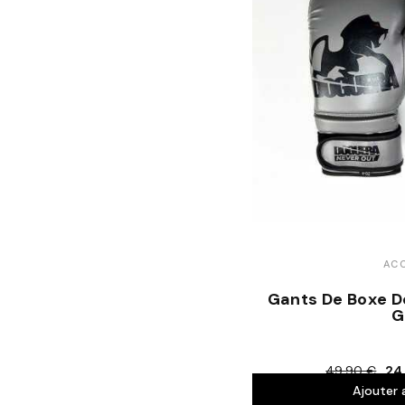
ACC
Gants De Boxe D
G
49,90 €
24
Ajouter 