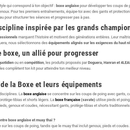
yle qui correspond à ton objectif :
boxe anglaise
pour développer tes coups de 
noux. Pour tes premiers entraînements, équipe-toi avec des gants et protectio
au pour structurer tes séances et progresser pas à pas.
scipline inspirée par les grands champio
essionnels
marquent l’histoire et motivent des générations entières. Leur maîtri
guera, nous sélectionnons des
équipements alignés sur les exigences du haut n
 boxe, un allié pour progresser
uotidien
ou en
compétition
, les produits proposés par
Doguera, Hanran et 4LE
les complètent ton kit pour atteindre ton meilleur niveau.
 de la Boxe et leurs équipements
isciplines. La
boxe anglaise
se concentre sur les coups de poing avec gants, 
rotège-tibias et shorts légers. La
boxe française
(savate)
utilise pieds et poin
pieds, genoux et coudes, nécessitant gants, protège-tibias et shorts traditionnels
entre boxe anglaise et muay thaï ?
 sur les coups de poing, tandis que le muay thaï inclut genoux, pieds et coudes.