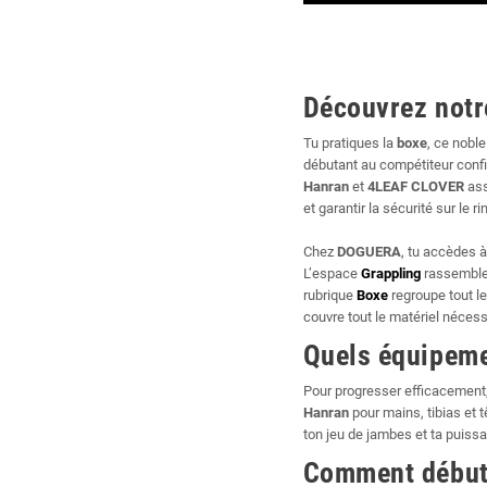
Découvrez notr
Tu pratiques la
boxe
, ce noble
débutant au compétiteur conf
Hanran
et
4LEAF CLOVER
ass
et garantir la sécurité sur le ri
Chez
DOGUERA
, tu accèdes 
L’espace
Grappling
rassemble 
rubrique
Boxe
regroupe tout le
couvre tout le matériel nécess
Quels équipeme
Pour progresser efficacement
Hanran
pour mains, tibias et 
ton jeu de jambes et ta puissa
Comment début