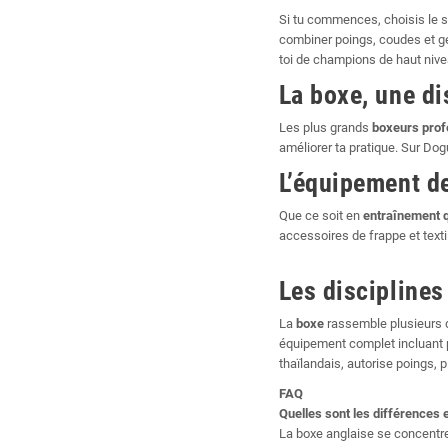
Si tu commences, choisis le st
combiner poings, coudes et ge
toi de champions de haut nive
La boxe, une di
Les plus grands
boxeurs prof
améliorer ta pratique. Sur Do
L’équipement de
Que ce soit en
entraînement q
accessoires de frappe et texti
Les disciplines
La
boxe
rassemble plusieurs d
équipement complet incluant p
thaïlandais, autorise poings, 
FAQ
Quelles sont les différences 
La boxe anglaise se concentre