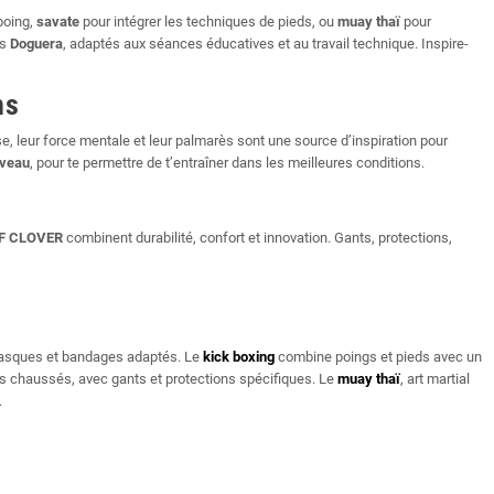
poing,
savate
pour intégrer les techniques de pieds, ou
muay thaï
pour
ns
Doguera
, adaptés aux séances éducatives et au travail technique. Inspire-
ns
se, leur force mentale et leur palmarès sont une source d’inspiration pour
iveau
, pour te permettre de t’entraîner dans les meilleures conditions.
AF CLOVER
combinent durabilité, confort et innovation. Gants, protections,
casques et bandages adaptés. Le
kick boxing
combine poings et pieds avec un
gs chaussés, avec gants et protections spécifiques. Le
muay thaï
, art martial
.