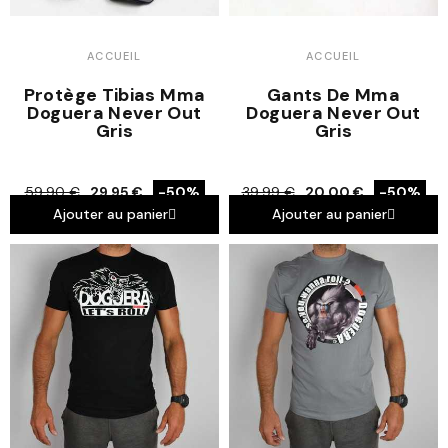
ACCUEIL
ACCUEIL
Protège Tibias Mma
Gants De Mma
Doguera Never Out
Doguera Never Out
Gris
Gris
59,90 €
29,95 €
-50%
39,99 €
20,00 €
-50%
Ajouter au panier
Ajouter au panier