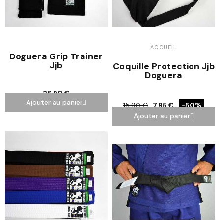
ACCUEIL
Doguera Grip Trainer
Jjb
Coquille Protection Jjb
Doguera
26,90 €
Ajouter au panier
15,90 €
7,95 €
-50%
Ajouter au panier