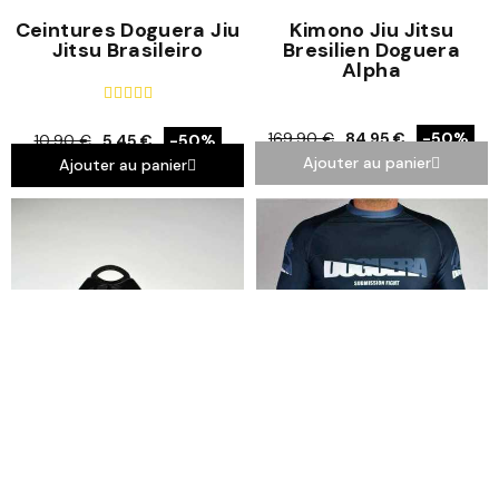
Ceintures Doguera Jiu
Kimono Jiu Jitsu
Jitsu Brasileiro
Bresilien Doguera
Alpha





169,90 €
84,95 €
-50%
10,90 €
5,45 €
-50%
Ajouter au panier
Ajouter au panier
ACCUEIL
ACCUEIL