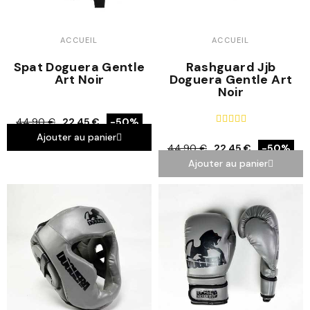
ACCUEIL
ACCUEIL
Spat Doguera Gentle
Rashguard Jjb
Art Noir
Doguera Gentle Art
Noir





44,90 €
22,45 €
-50%
Ajouter au panier
44,90 €
22,45 €
-50%
Ajouter au panier