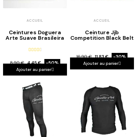
ACCUEIL
ACCUEIL
Ceintures Doguera
Ceinture Jjb
Arte Suave Brasileira
Competition Black Belt





16,90 €
11,83 €
-30%
8,90 €
4,45 €
-50%
Ajouter au panier
Ajouter au panier