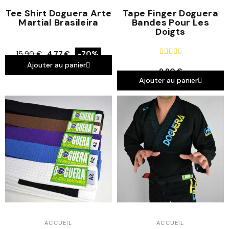
Tee Shirt Doguera Arte
Tape Finger Doguera
Martial Brasileira
Bandes Pour Les
Doigts





15,90 €
4,77 €
-70%
Ajouter au panier
9,90 €
Ajouter au panier
ACCUEIL
ACCUEIL