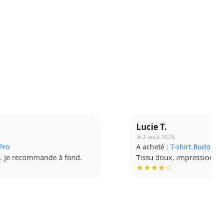
Lucie T.
le 2 août 2026
A acheté :
T-shirt Budo Soft
Tissu doux, impression de qualité. Très contente !
★★★★☆