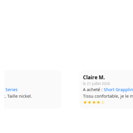
Claire M.
le 21 juillet 2026
A acheté :
Short Grappling V2
Tissu confortable, je le mets à chaque séance.
★★★★☆