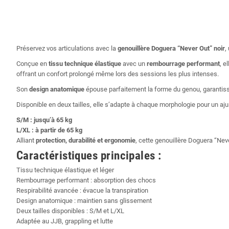
Préservez vos articulations avec la
genouillère Doguera “Never Out” noir
,
Conçue en
tissu technique élastique
avec un
rembourrage performant
, e
offrant un confort prolongé même lors des sessions les plus intenses.
Son
design anatomique
épouse parfaitement la forme du genou, garantis
Disponible en deux tailles, elle s’adapte à chaque morphologie pour un aj
S/M : jusqu’à 65 kg
L/XL : à partir de 65 kg
Alliant
protection, durabilité et ergonomie
, cette genouillère Doguera “Nev
Caractéristiques principales :
Tissu technique élastique et léger
Rembourrage performant : absorption des chocs
Respirabilité avancée : évacue la transpiration
Design anatomique : maintien sans glissement
Deux tailles disponibles : S/M et L/XL
Adaptée au JJB, grappling et lutte