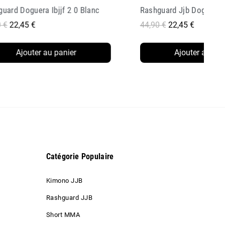
Rashguard Jjb Doguera Compétiteur Bleu Ibjjf
Coquille Protection J
90 €
22,45 €
15,90 €
7,95 €
Ajouter au panier
Ajouter au p
Catégorie Populaire
Kimono JJB
Rashguard JJB
Short MMA