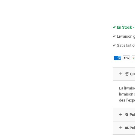
✔︎ En Stock -
✔︎ Livraison 
✔︎ Satisfait
📦 Qu
La livrai
livraison
dès l’exp
🔄 Pui
👥 Pui