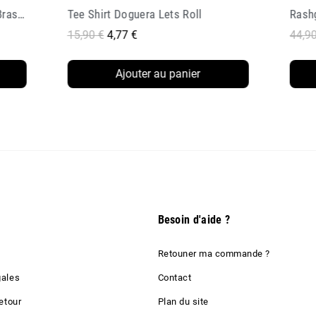
Rashguard Doguera Ibjjf 2 0 Blanc
44,90 €
22,45 €
44,
Ajouter au panier
Besoin d'aide ?
Retouner ma commande ?
gales
Contact
etour
Plan du site