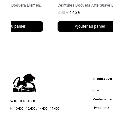
Ceintures Doguera Arte Suave Brasileira
Tee Shirt Doguera Lets Roll
5 €
15,90 €
4,77 €
Ajouter au panier
Ajouter au panier
Information
CGV
Mentions Lé
📞 07 63 18 07 88
Livraison & R
🕐 10H00 - 12H00 / 14H00 - 17H00