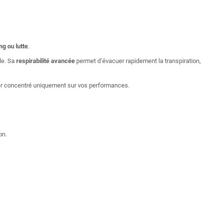
ng ou lutte
.
le. Sa
respirabilité avancée
permet d’évacuer rapidement la transpiration,
er concentré uniquement sur vos performances.
on.