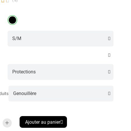


( 8)
duits
Ajouter au panier