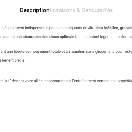
Description
Livraisons & Retours
Avis
 un équipement indispensable pour les pratiquants de
Jiu-Jitsu brésilien, grappli
lle assure une
absorption des chocs optimale
tout en restant légère et confortab
sant une
liberté de mouvement totale
et un maintien sans glissement, pour rest
ustement précis :
er Out” devient votre alliée incontournable à l’entraînement comme en compétiti