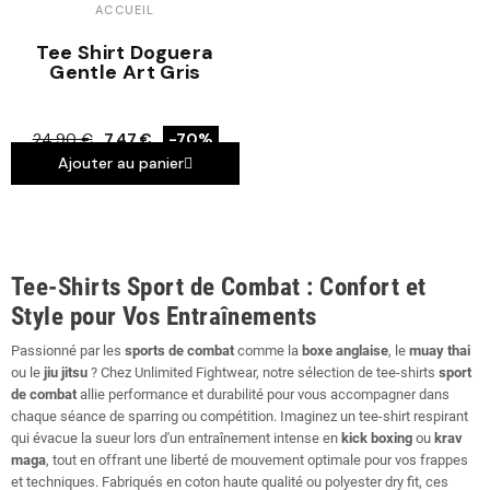
ACCUEIL
Tee Shirt Doguera
Gentle Art Gris
24,90 €
7,47 €
-70%
Ajouter au panier
Tee-Shirts Sport de Combat : Confort et
Style pour Vos Entraînements
Passionné par les
sports de combat
comme la
boxe anglaise
, le
muay thai
ou le
jiu jitsu
? Chez Unlimited Fightwear, notre sélection de tee-shirts
sport
de combat
allie performance et durabilité pour vous accompagner dans
chaque séance de sparring ou compétition. Imaginez un tee-shirt respirant
qui évacue la sueur lors d'un entraînement intense en
kick boxing
ou
krav
maga
, tout en offrant une liberté de mouvement optimale pour vos frappes
et techniques. Fabriqués en coton haute qualité ou polyester dry fit, ces