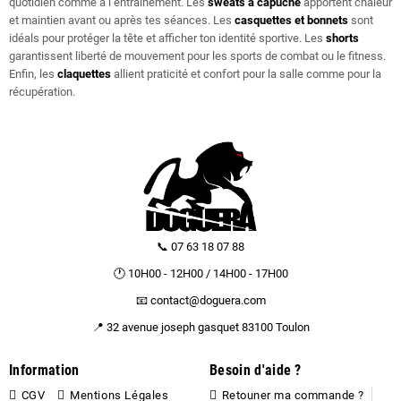
quotidien comme à l’entraînement. Les
sweats à capuche
apportent chaleur
et maintien avant ou après tes séances. Les
casquettes et bonnets
sont
idéals pour protéger la tête et afficher ton identité sportive. Les
shorts
garantissent liberté de mouvement pour les sports de combat ou le fitness.
Enfin, les
claquettes
allient praticité et confort pour la salle comme pour la
récupération.
📞 07 63 18 07 88
🕐 10H00 - 12H00 / 14H00 - 17H00
📧 contact@doguera.com
📍 32 avenue joseph gasquet 83100 Toulon
Information
Besoin d'aide ?
CGV
Mentions Légales
Retouner ma commande ?